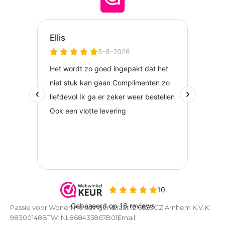
Passie voor Wonen Helsdingenstraat 12 6823GZ Arnhem K.V.K:
98300148BTW: NL868435867B01Email: