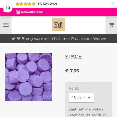
×
16
Reviews
10
🤎 Breng warmte in huis met Passie voor Wonen
SPACE
€ 7,35
Aantal
Laat het me weten
wanneer dit product