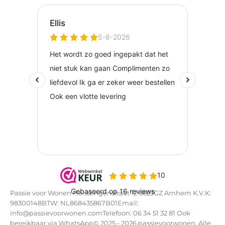
Passie voor Wonen Helsdingenstraat 12 6823GZ Arnhem K.V.K:
98300148BTW: NL868435867B01Email:
info@passievoorwonen.comTelefoon: 06 34 51 32 81 Ook
bereikbaar via WhatsApp© 2025 - 2026 passievoorwonen. Alle