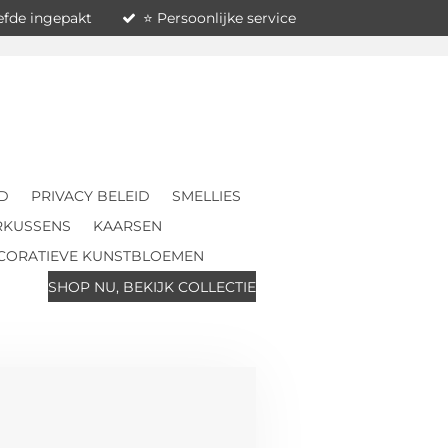
iefde ingepakt
⭐ Persoonlijke service
D
PRIVACY BELEID
SMELLIES
RKUSSENS
KAARSEN
CORATIEVE KUNSTBLOEMEN
SHOP NU, BEKIJK COLLECTIE