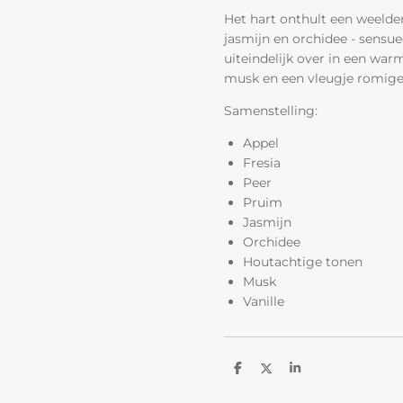
Het hart onthult een weelde
jasmijn en orchidee - sensue
uiteindelijk over in een war
musk en een vleugje romige 
Samenstelling:
Appel
Fresia
Peer
Pruim
Jasmijn
Orchidee
Houtachtige tonen
Musk
Vanille
D
D
S
e
e
h
l
e
a