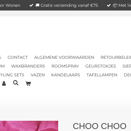
voor Wonen
🚚 Gratis verzending vanaf €75
📦 Met l
S
CONTACT
ALGEMENE VOORWAARDEN
RETOURBELEI
UM
WAXBRANDERS
ROOMSPRAY
GEURSTOKJES
SIE
YLING SETS
VAZEN
KANDELAARS
TAFELLAMPEN
DE
CHOO CHOO