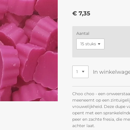
€ 7,35
Aantal
In winkelwag
Choo choo - een onweerstaa
meeneemt op een zintuigelij
vrouwelijkheid. Deze dupe 
opent met een sprankelelnde
peer en zachte fresia, die me
achter laat.