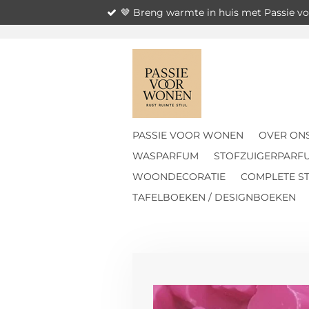
🤎 Breng warmte in huis met Passie 
Ga
direct
naar
de
hoofdinhoud
PASSIE VOOR WONEN
OVER ON
WASPARFUM
STOFZUIGERPARF
WOONDECORATIE
COMPLETE ST
TAFELBOEKEN / DESIGNBOEKEN