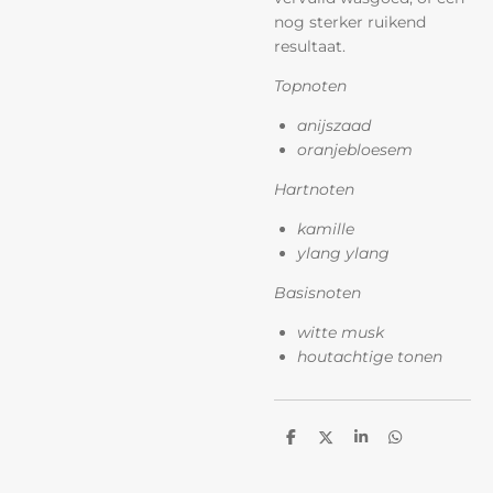
nog sterker ruikend
resultaat.
Topnoten
anijszaad
oranjebloesem
Hartnoten
kamille
ylang ylang
Basisnoten
witte musk
houtachtige tonen
D
D
S
D
e
e
h
e
l
e
a
l
e
l
r
e