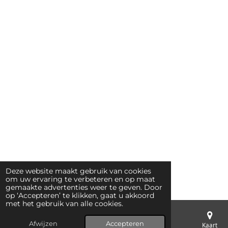
Deze website maakt gebruik van cookies
om uw ervaring te verbeteren en op maat
gemaakte advertenties weer te geven. Door
op ‘Accepteren’ te klikken, gaat u akkoord
met het gebruik van alle cookies.
Afwijzen
Accepteren
E-mailadres
Telefoonnummer
Kaart