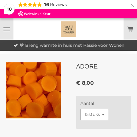
×
16
Reviews
10
🤎 Breng warmte in huis met Passie voor Wonen
ADORE
€ 8,00
Aantal