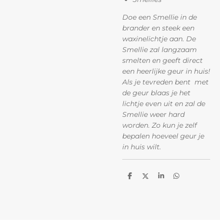
Doe een Smellie in de
brander en steek een
waxinelichtje aan. De
Smellie zal langzaam
smelten en geeft direct
een heerlijke geur in huis!
Als je tevreden bent met
de geur blaas je het
lichtje even uit en zal de
Smellie weer hard
worden. Zo kun je zelf
bepalen hoeveel geur je
in huis wilt.
D
D
S
D
e
e
h
e
l
e
a
l
e
l
r
e
n
e
n