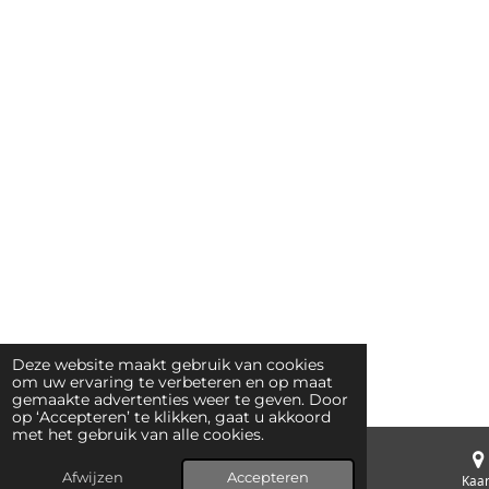
Deze website maakt gebruik van cookies
om uw ervaring te verbeteren en op maat
gemaakte advertenties weer te geven. Door
op ‘Accepteren’ te klikken, gaat u akkoord
met het gebruik van alle cookies.
Afwijzen
Accepteren
E-mailadres
Telefoonnummer
Kaar