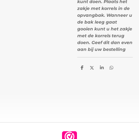
kunt doen. Plaats het
zakje met korrels in de
opvangbak. Wanneer u
de bak leeg gaat
gooien kunt u het zakje
met de korrels terug
doen. Geef dit dan even
aan bij uw bestelling
D
D
S
D
e
e
h
e
l
e
a
l
e
l
r
e
n
e
n