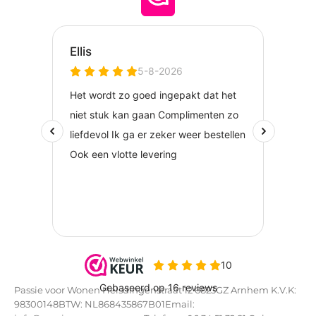
Passie voor Wonen Helsdingenstraat 12 6823GZ Arnhem K.V.K:
98300148BTW: NL868435867B01Email: