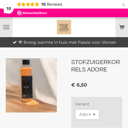
×
16
Reviews
10
🤎 Breng warmte in huis met Passie voor Wonen
STOFZUIGERKOR
RELS ADORE
€ 6,50
Variant