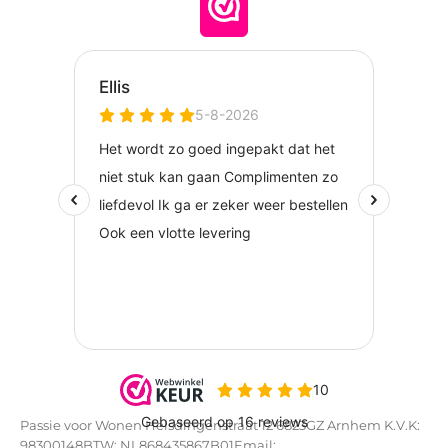
Passie voor Wonen Helsdingenstraat 12 6823GZ Arnhem K.V.K:
98300148BTW: NL868435867B01Email: