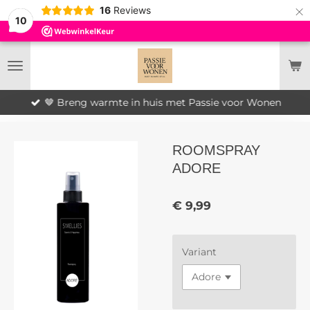
×
16
Reviews
10
🤎 Breng warmte in huis met Passie voor Wonen
ROOMSPRAY
ADORE
€ 9,99
Variant