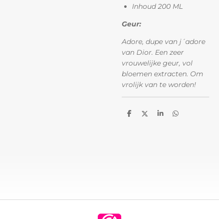
Inhoud 200 ML
Geur:
Adore, dupe van j´adore
van Dior. Een zeer
vrouwelijke geur, vol
bloemen extracten. Om
vrolijk van te worden!
D
D
S
D
e
e
h
e
l
e
a
l
e
l
r
e
n
e
n