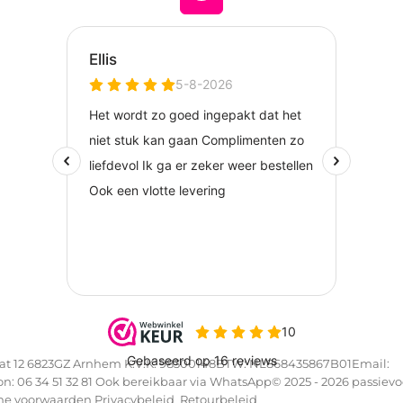
aat 12 6823GZ Arnhem K.V.K: 98300148BTW: NL868435867B01Email:
 06 34 51 32 81 Ook bereikbaar via WhatsApp© 2025 - 2026 passievo
ne voorwaarden
Privacybeleid
Retourbeleid