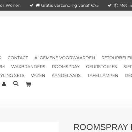
voor Wonen
🚚 Gratis verzending vanaf €75
📦 Met l
S
CONTACT
ALGEMENE VOORWAARDEN
RETOURBELEI
UM
WAXBRANDERS
ROOMSPRAY
GEURSTOKJES
SIE
YLING SETS
VAZEN
KANDELAARS
TAFELLAMPEN
DE
ROOMSPRAY 