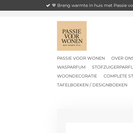
🤎 Breng warmte in huis met Passie 
Ga
direct
naar
de
hoofdinhoud
PASSIE VOOR WONEN
OVER ON
WASPARFUM
STOFZUIGERPARF
WOONDECORATIE
COMPLETE ST
TAFELBOEKEN / DESIGNBOEKEN