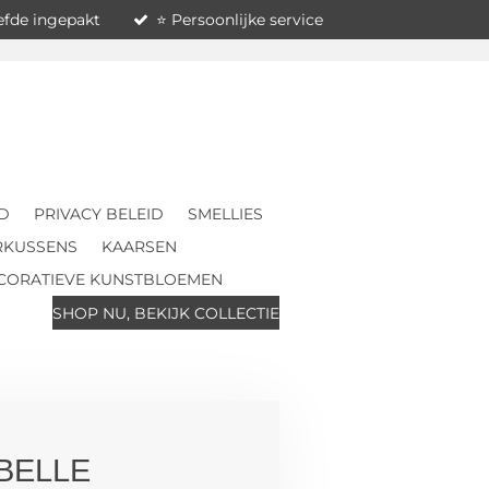
iefde ingepakt
⭐ Persoonlijke service
D
PRIVACY BELEID
SMELLIES
RKUSSENS
KAARSEN
CORATIEVE KUNSTBLOEMEN
SHOP NU, BEKIJK COLLECTIE
BELLE