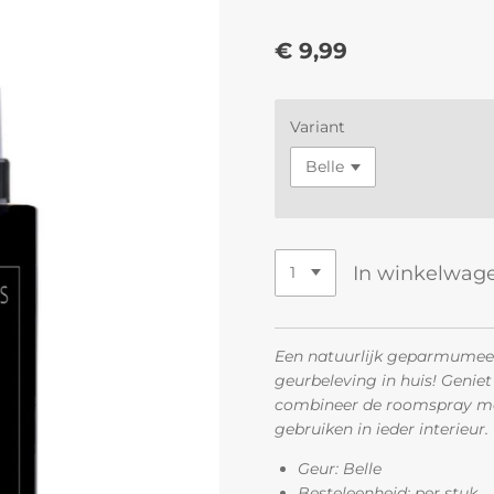
€ 9,99
Variant
In winkelwag
Een natuurlijk geparmumee
geurbeleving in huis! Geniet
combineer de roomspray met
gebruiken in ieder interieur.
Geur: Belle
Besteleenheid: per stuk