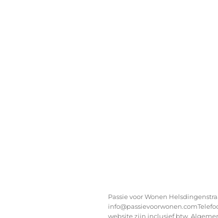
Passie voor Wonen Helsdingenstr
info@passievoorwonen.comTelefoon:
website zijn inclusief btw.
Algeme