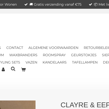
voor Wonen
🚚 Gratis verzending vanaf €75
📦 Met l
S
CONTACT
ALGEMENE VOORWAARDEN
RETOURBELEI
UM
WAXBRANDERS
ROOMSPRAY
GEURSTOKJES
SIE
YLING SETS
VAZEN
KANDELAARS
TAFELLAMPEN
DE
CLAYRE & EE