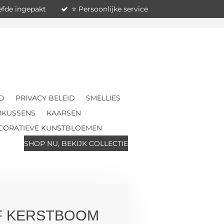
iefde ingepakt
⭐ Persoonlijke service
D
PRIVACY BELEID
SMELLIES
RKUSSENS
KAARSEN
CORATIEVE KUNSTBLOEMEN
SHOP NU, BEKIJK COLLECTIE
F KERSTBOOM