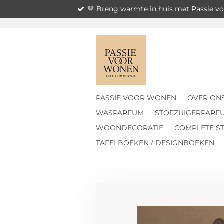
🤎 Breng warmte in huis met Passie 
Ga
direct
naar
de
hoofdinhoud
PASSIE VOOR WONEN
OVER ON
WASPARFUM
STOFZUIGERPARF
WOONDECORATIE
COMPLETE ST
TAFELBOEKEN / DESIGNBOEKEN