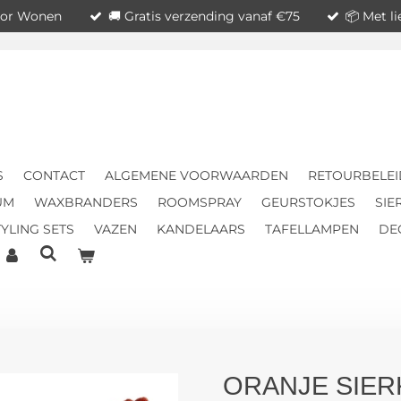
voor Wonen
🚚 Gratis verzending vanaf €75
📦 Met l
S
CONTACT
ALGEMENE VOORWAARDEN
RETOURBELEI
UM
WAXBRANDERS
ROOMSPRAY
GEURSTOKJES
SIE
YLING SETS
VAZEN
KANDELAARS
TAFELLAMPEN
DE
ORANJE SIER