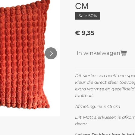
CM
Sale 50%
€ 9,35
In winkelwagen
Dit sierkussen heeft een sp
kleur die direct sfeer toevoe
extra warmte en gezelligeid 
faulteuil.
Afmeting: 45 x 45 cm
Dit Matt sierkussen is afkom
decor.
Let op: De kleur kan in het