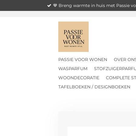
🤎 Breng warmte in huis met Passie 
Ga
direct
naar
de
hoofdinhoud
PASSIE VOOR WONEN
OVER ON
WASPARFUM
STOFZUIGERPARF
WOONDECORATIE
COMPLETE ST
TAFELBOEKEN / DESIGNBOEKEN