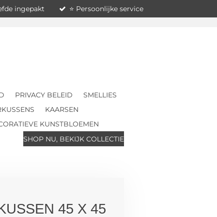
iefde ingepakt
⭐ Persoonlijke service
D
PRIVACY BELEID
SMELLIES
RKUSSENS
KAARSEN
CORATIEVE KUNSTBLOEMEN
SHOP NU, BEKIJK COLLECTIE
KUSSEN 45 X 45