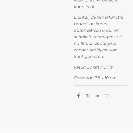
vlam die lijkt op echt
kaarslicht.
Dankzij de timerfunctie
brandt de kaars
automatisch 6 uur en
schakelt vervolgens uit
na 18 uur, zodat je er
zonder omkijken van
kunt genieten.
Kleur: Zwart / Grijs
Formaat: 7,5 x 10 cm
D
D
S
D
e
e
h
e
l
e
a
l
e
l
r
e
n
e
n