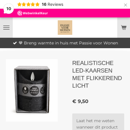
×
16
Reviews
10
🤎 Breng warmte in huis met Passie voor Wonen
REALISTISCHE
LED-KAARSEN
MET FLIKKEREND
LICHT
€ 9,50
Laat het me weten
wanneer dit product