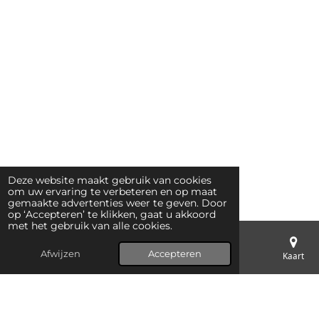
Deze website maakt gebruik van cookies
om uw ervaring te verbeteren en op maat
gemaakte advertenties weer te geven. Door
op ‘Accepteren’ te klikken, gaat u akkoord
met het gebruik van alle cookies.
Afwijzen
Accepteren
E-mailadres
Telefoonnummer
Kaart