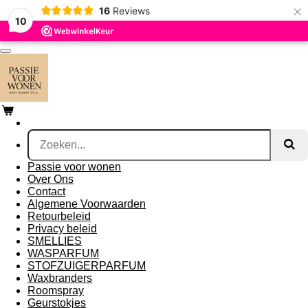
×
16
Reviews
Ga
10
direct
naar
de
hoofdinhoud
Passie voor wonen
Over Ons
Contact
Algemene Voorwaarden
Retourbeleid
Privacy beleid
SMELLIES
WASPARFUM
STOFZUIGERPARFUM
Waxbranders
Roomspray
Geurstokjes