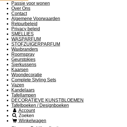
Passie voor wonen
Over Ons
Contact
Algemene Voorwaarden
Retourbeleid
Privacy beleid
SMELLIES
WASPARFUM
STOFZUIGERPARFUM
Waxbranders
Roomspray
Geurstokjes
Sierkussens
Kaarsen
Woondecoratie
Complete Styling Sets
Vazen
Kandelaars
Tafellampen
DECORATIEVE KUNSTBLOEMEN
Tafelboeken / Designboeken
Account
Zoeken
Winkelwagen