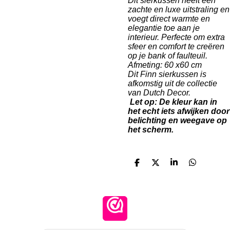
Dit sierkussen heeft een
zachte en luxe uitstraling en
voegt direct warmte en
elegantie toe aan je
interieur. Perfecte om extra
sfeer en comfort te creëren
op je bank of faulteuil.
Afmeting: 60 x60 cm
Dit Finn sierkussen is
afkomstig uit de collectie
van Dutch Decor.
Let op: De kleur kan in
het echt iets afwijken door
belichting en weegave op
het scherm.
D
D
S
D
e
e
h
e
l
e
a
l
e
l
r
e
n
e
n