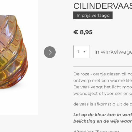
CILINDERVAAS
In prijs verlaagd
€ 8,95
In winkelwag
De roze - oranje glazen cilin
ontwerp met een warme kleu
De vaas vangt het licht mooi
woonobject of voor een enk
de vaas is afkomstig uit de 
Let op de kleur kan in werk
belichting en de wije waar
Afmeting: 15 cm hoog