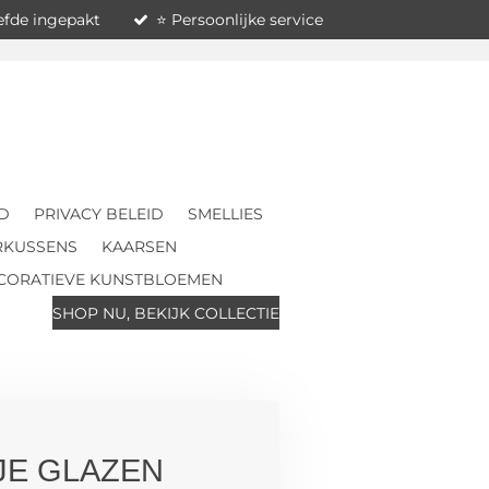
iefde ingepakt
⭐ Persoonlijke service
D
PRIVACY BELEID
SMELLIES
RKUSSENS
KAARSEN
CORATIEVE KUNSTBLOEMEN
SHOP NU, BEKIJK COLLECTIE
JE GLAZEN