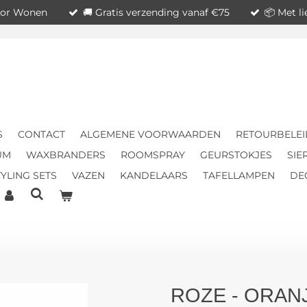
voor Wonen
🚚 Gratis verzending vanaf €75
📦 Met l
S
CONTACT
ALGEMENE VOORWAARDEN
RETOURBELEI
UM
WAXBRANDERS
ROOMSPRAY
GEURSTOKJES
SIE
YLING SETS
VAZEN
KANDELAARS
TAFELLAMPEN
DE
ROZE - ORAN