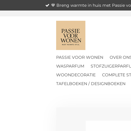
🤎 Breng warmte in huis met Passie 
Ga
direct
naar
de
hoofdinhoud
PASSIE VOOR WONEN
OVER ON
WASPARFUM
STOFZUIGERPARF
WOONDECORATIE
COMPLETE ST
TAFELBOEKEN / DESIGNBOEKEN