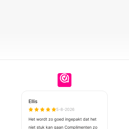
l
e
a
e
l
r
n
e