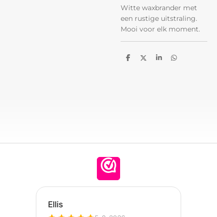
Witte waxbrander met
een rustige uitstraling.
Mooi voor elk moment.
D
D
S
D
e
e
h
e
l
e
a
l
e
l
r
e
n
e
n