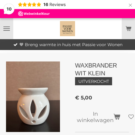
×
16
Reviews
10
🤎 Breng warmte in huis met Passie voor Wonen
WAXBRANDER
WIT KLEIN
UITVERKOCHT
€ 5,00
In
winkelwagen