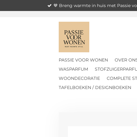
🤎 Breng warmte in huis met Passie 
Ga
direct
naar
de
hoofdinhoud
PASSIE VOOR WONEN
OVER ON
WASPARFUM
STOFZUIGERPARF
WOONDECORATIE
COMPLETE ST
TAFELBOEKEN / DESIGNBOEKEN