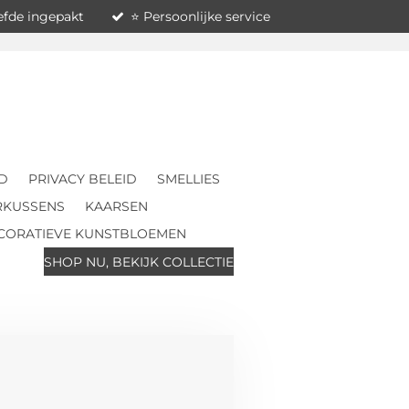
iefde ingepakt
⭐ Persoonlijke service
D
PRIVACY BELEID
SMELLIES
RKUSSENS
KAARSEN
CORATIEVE KUNSTBLOEMEN
SHOP NU, BEKIJK COLLECTIE