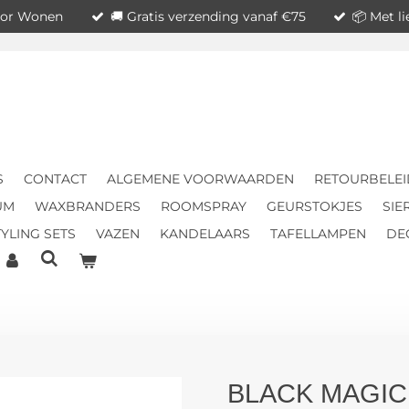
voor Wonen
🚚 Gratis verzending vanaf €75
📦 Met l
S
CONTACT
ALGEMENE VOORWAARDEN
RETOURBELEI
UM
WAXBRANDERS
ROOMSPRAY
GEURSTOKJES
SIE
YLING SETS
VAZEN
KANDELAARS
TAFELLAMPEN
DE
BLACK MAGIC