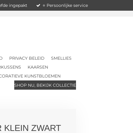
iefde ingepakt
⭐ Persoonlijke service
D
PRIVACY BELEID
SMELLIES
RKUSSENS
KAARSEN
CORATIEVE KUNSTBLOEMEN
SHOP NU, BEKIJK COLLECTIE
 KLEIN ZWART