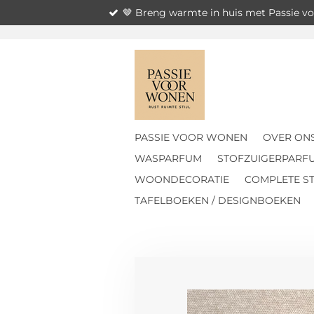
🤎 Breng warmte in huis met Passie 
Ga
direct
naar
de
hoofdinhoud
PASSIE VOOR WONEN
OVER ON
WASPARFUM
STOFZUIGERPARF
WOONDECORATIE
COMPLETE ST
TAFELBOEKEN / DESIGNBOEKEN