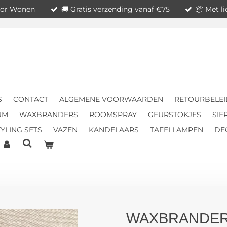
voor Wonen
🚚 Gratis verzending vanaf €75
📦 Met l
S
CONTACT
ALGEMENE VOORWAARDEN
RETOURBELEI
UM
WAXBRANDERS
ROOMSPRAY
GEURSTOKJES
SIE
YLING SETS
VAZEN
KANDELAARS
TAFELLAMPEN
DE
WAXBRANDER