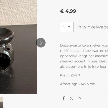
€ 4,99
In winkelwag
Deze zwarte keramieken wax
reliëf en een diepe, warme u
oppervlak vangt het kaarsli
sfeervol accent in huis. Ges
als statement in je interieur.
Kleur: Zwart
Afmeting: 6.4x7.5 cm
D
D
S
e
e
h
l
e
a