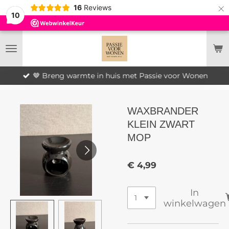
×
16
Reviews
10
🤎 Breng warmte in huis met Passie voor Wonen
WAXBRANDER
KLEIN ZWART
MOP
€ 4,99
In
winkelwagen