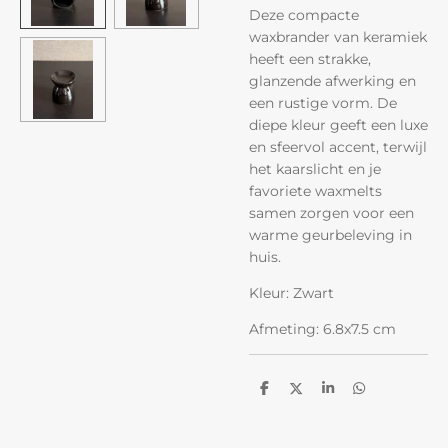
Deze compacte
waxbrander van keramiek
heeft een strakke,
glanzende afwerking en
een rustige vorm. De
diepe kleur geeft een luxe
en sfeervol accent, terwijl
het kaarslicht en je
favoriete waxmelts
samen zorgen voor een
warme geurbeleving in
huis.
Kleur: Zwart
Afmeting: 6.8x7.5 cm
D
D
S
D
e
e
h
e
l
e
a
l
e
l
r
e