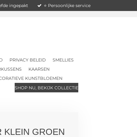
iefde ingepakt
⭐ Persoonlijke service
D
PRIVACY BELEID
SMELLIES
RKUSSENS
KAARSEN
CORATIEVE KUNSTBLOEMEN
SHOP NU, BEKIJK COLLECTIE
 KLEIN GROEN