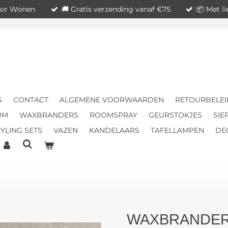
voor Wonen
🚚 Gratis verzending vanaf €75
📦 Met l
S
CONTACT
ALGEMENE VOORWAARDEN
RETOURBELEI
UM
WAXBRANDERS
ROOMSPRAY
GEURSTOKJES
SIE
YLING SETS
VAZEN
KANDELAARS
TAFELLAMPEN
DE
WAXBRANDER