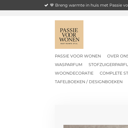
🤎 Breng warmte in huis met Passie 
Ga
direct
naar
de
hoofdinhoud
PASSIE VOOR WONEN
OVER ON
WASPARFUM
STOFZUIGERPARF
WOONDECORATIE
COMPLETE ST
TAFELBOEKEN / DESIGNBOEKEN