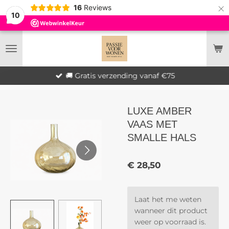
×
16
Reviews
10
🚚 Gratis verzending vanaf €75
LUXE AMBER
VAAS MET
SMALLE HALS
€ 28,50
Laat het me weten
wanneer dit product
weer op voorraad is.