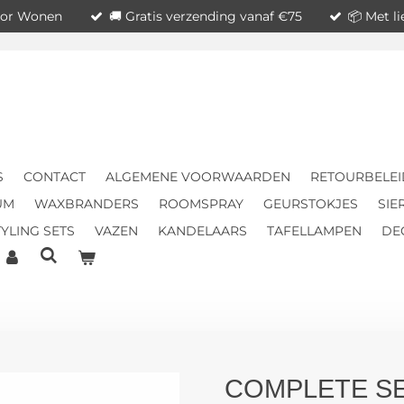
voor Wonen
🚚 Gratis verzending vanaf €75
📦 Met l
S
CONTACT
ALGEMENE VOORWAARDEN
RETOURBELEI
UM
WAXBRANDERS
ROOMSPRAY
GEURSTOKJES
SIE
YLING SETS
VAZEN
KANDELAARS
TAFELLAMPEN
DE
COMPLETE S