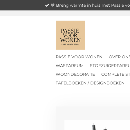
🤎 Breng warmte in huis met Passie 
Ga
direct
naar
de
hoofdinhoud
PASSIE VOOR WONEN
OVER ON
WASPARFUM
STOFZUIGERPARF
WOONDECORATIE
COMPLETE ST
TAFELBOEKEN / DESIGNBOEKEN