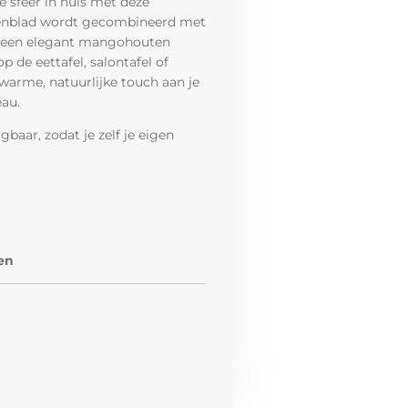
le sfeer in huis met deze
ienblad wordt gecombineerd met
n een elegant mangohouten
op de eettafel, salontafel of
 warme, natuurlijke touch aan je
eau.
jgbaar, zodat je zelf je eigen
en