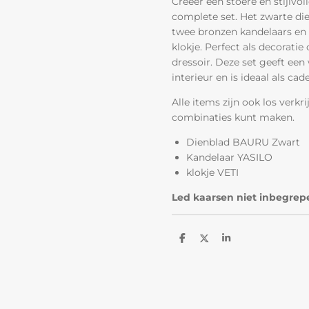
Creëer een stoere en stijlvol
complete set. Het zwarte d
twee bronzen kandelaars e
klokje. Perfect als decoratie 
dressoir. Deze set geeft een
interieur en is ideaal als cad
Alle items zijn ook los verkri
combinaties kunt maken.
Dienblad BAURU Zwart
Kandelaar YASILO
klokje VETI
Led kaarsen niet inbegrep
D
D
S
e
e
h
l
e
a
e
l
r
n
e