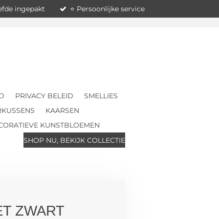
iefde ingepakt
⭐ Persoonlijke service
D
PRIVACY BELEID
SMELLIES
RKUSSENS
KAARSEN
CORATIEVE KUNSTBLOEMEN
SHOP NU, BEKIJK COLLECTIE
ET ZWART