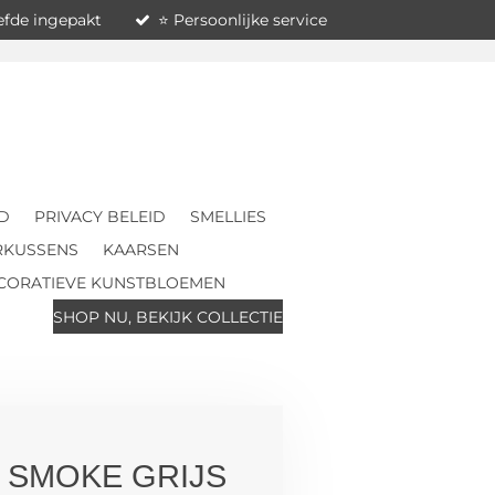
iefde ingepakt
⭐ Persoonlijke service
D
PRIVACY BELEID
SMELLIES
RKUSSENS
KAARSEN
CORATIEVE KUNSTBLOEMEN
SHOP NU, BEKIJK COLLECTIE
 SMOKE GRIJS