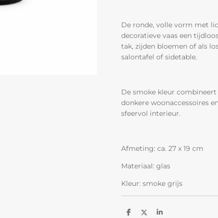
De ronde, volle vorm met li
decoratieve vaas een tijdloo
tak, zijden bloemen of als lo
salontafel of sidetable.
De smoke kleur combineert p
donkere woonaccessoires en
sfeervol interieur.
Afmeting: ca. 27 x 19 cm
Materiaal: glas
Kleur: smoke grijs
D
D
S