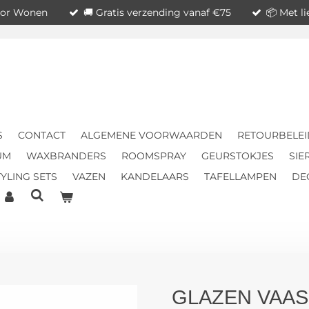
voor Wonen
🚚 Gratis verzending vanaf €75
📦 Met l
S
CONTACT
ALGEMENE VOORWAARDEN
RETOURBELEI
UM
WAXBRANDERS
ROOMSPRAY
GEURSTOKJES
SIE
YLING SETS
VAZEN
KANDELAARS
TAFELLAMPEN
DE
GLAZEN VAAS