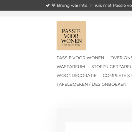
🤎 Breng warmte in huis met Passie 
Ga
direct
naar
de
hoofdinhoud
PASSIE VOOR WONEN
OVER ON
WASPARFUM
STOFZUIGERPARF
WOONDECORATIE
COMPLETE ST
TAFELBOEKEN / DESIGNBOEKEN