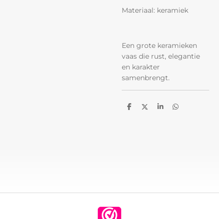
Materiaal: keramiek
Een grote keramieken
vaas die rust, elegantie
en karakter
samenbrengt.
D
D
S
D
e
e
h
e
l
e
a
l
e
l
r
e
n
e
n