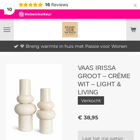
×
16
Reviews
10
🤎 Breng warmte in huis met Passie voor Wonen
VAAS IRISSA
GROOT – CRÈME
WIT – LIGHT &
LIVING
Verkocht
€ 38,95
Laat het me weten