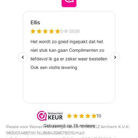
Passie voor Wonen Helsdingenstraat 12 6823GZ Arnhem K.V.K:
98300148BTW: NL868435867B01Email: