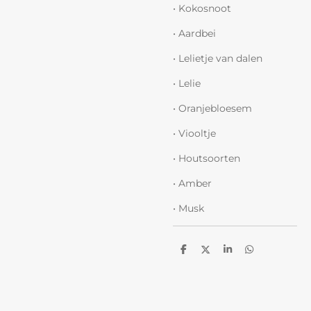
• Kokosnoot
• Aardbei
• Lelietje van dalen
• Lelie
• Oranjebloesem
• Viooltje
• Houtsoorten
• Amber
• Musk
D
D
S
D
e
e
h
e
l
e
a
l
e
l
r
e
n
e
n