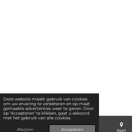
Deze website maakt gebruik van cookies
om uw ervaring te verbeteren en op maat
gemaakte advertenties weer te geven. Door
op ‘Accepteren’ te klikken, gaat u akkoord
met het gebruik van alle cookies.
Afwijzen
Accepteren
E-mailadres
Telefoonnummer
Kaart