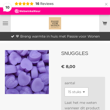
×
16
Reviews
10
🤎 Breng warmte in huis met Passie voor Wonen
SNUGGLES
€ 8,00
aantal
Laat het me weten
wanneer dit product