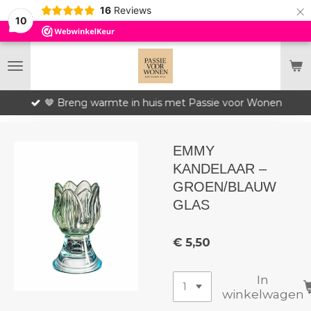
×
16
Reviews
10
🤎 Breng warmte in huis met Passie voor Wonen
EMMY
KANDELAAR –
GROEN/BLAUW
GLAS
€ 5,50
In
winkelwagen