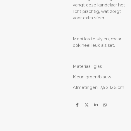
vangt deze kandelaar het
licht prachtig, wat zorgt
voor extra sfeer.
Mooi los te stylen, maar
ook heel leuk als set.
Materiaal: glas
Kleur: groen/blauw
Afmetingen: 7,5 x 12,5 cm
D
D
S
D
e
e
h
e
l
e
a
l
e
l
r
e
n
e
n