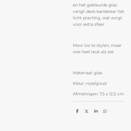
en het gekleurde glas
vangt deze kandelaar het
licht prachtig, wat zorgt
voor extra sfeer.
Mooi los te stylen, maar
ook heel leuk als set.
Materiaal: glas
Kleur: roze/goud
Afmetingen: 7,5 x 12,5 cm
D
D
S
D
e
e
h
e
l
e
a
l
e
l
r
e
n
e
n