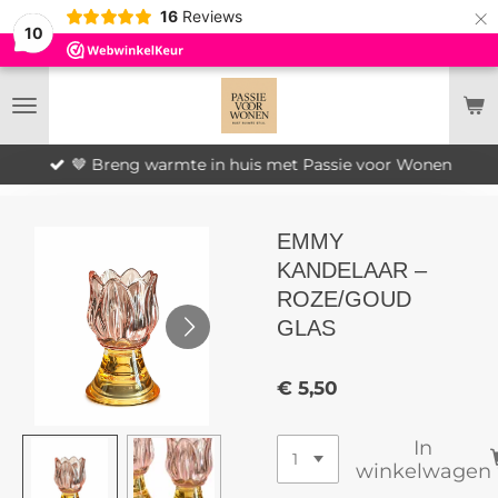
×
16
Reviews
10
🤎 Breng warmte in huis met Passie voor Wonen
EMMY
KANDELAAR –
ROZE/GOUD
GLAS
€ 5,50
In
winkelwagen