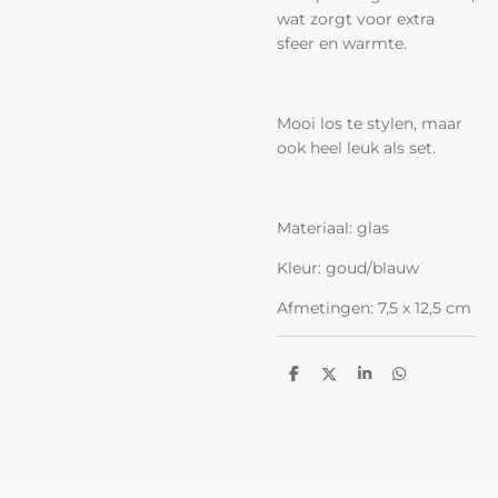
wat zorgt voor extra
sfeer en warmte.
Mooi los te stylen, maar
ook heel leuk als set.
Materiaal: glas
Kleur: goud/blauw
Afmetingen: 7,5 x 12,5 cm
D
D
S
D
e
e
h
e
l
e
a
l
e
l
r
e
n
e
n