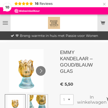
×
16
Reviews
10
🤎 Breng warmte in huis met Passie voor Wonen
EMMY
KANDELAAR –
GOUD/BLAUW
GLAS
€ 5,50
In
winkelwagen