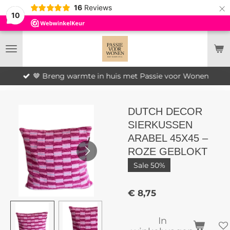
×
16
Reviews
10
🤎 Breng warmte in huis met Passie voor Wonen
DUTCH DECOR
SIERKUSSEN
ARABEL 45X45 –
ROZE GEBLOKT
Sale 50%
€ 8,75
In