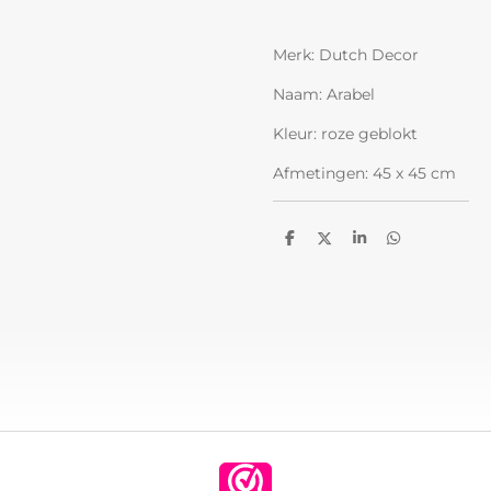
Merk: Dutch Decor
Naam: Arabel
Kleur: roze geblokt
Afmetingen: 45 x 45 cm
D
D
S
D
e
e
h
e
l
e
a
l
e
l
r
e
n
e
n