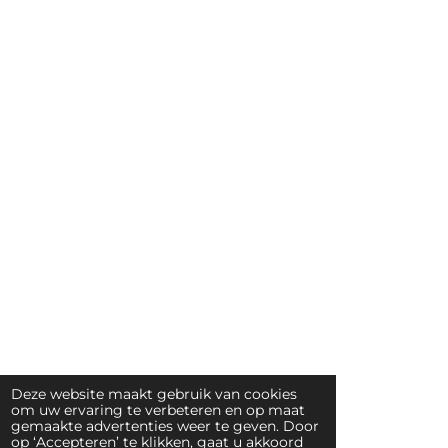
Deze website maakt gebruik van cookies
om uw ervaring te verbeteren en op maat
gemaakte advertenties weer te geven. Door
op ‘Accepteren’ te klikken, gaat u akkoord