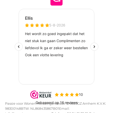
Passie voor Wonen Helsdingenstraat 12 6823GZ Arnhem K.V.K:
98300148BTW: NL868435867B01Email: