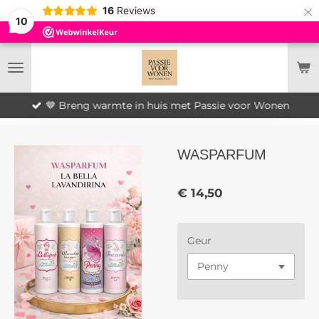
×
16
Reviews
10
🤎 Breng warmte in huis met Passie voor Wonen
WASPARFUM
€ 14,50
Geur