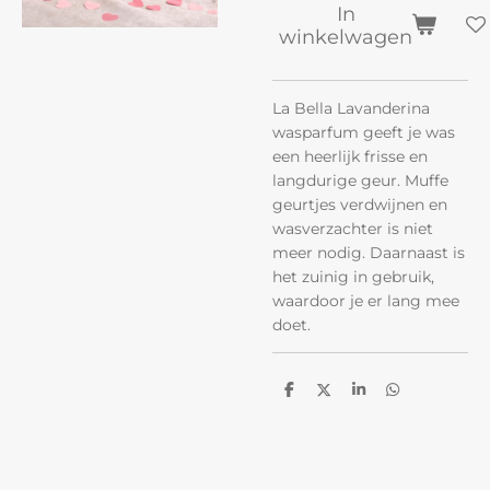
In
winkelwagen
La Bella Lavanderina
wasparfum geeft je was
een heerlijk frisse en
langdurige geur. Muffe
geurtjes verdwijnen en
wasverzachter is niet
meer nodig. Daarnaast is
het zuinig in gebruik,
waardoor je er lang mee
doet.
D
D
S
D
e
e
h
e
l
e
a
l
e
l
r
e
n
e
n