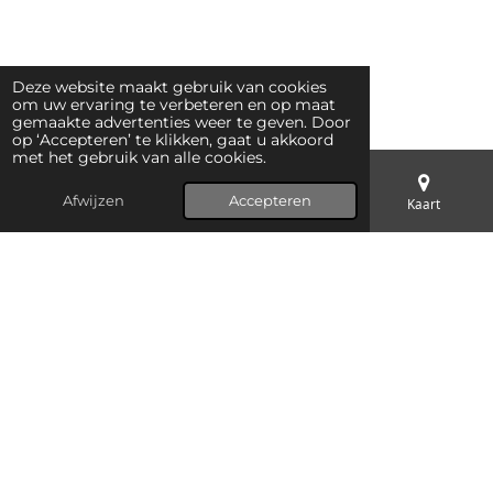
Deze website maakt gebruik van cookies
om uw ervaring te verbeteren en op maat
gemaakte advertenties weer te geven. Door
op ‘Accepteren’ te klikken, gaat u akkoord
met het gebruik van alle cookies.
Afwijzen
Accepteren
E-mailadres
Telefoonnummer
Kaart