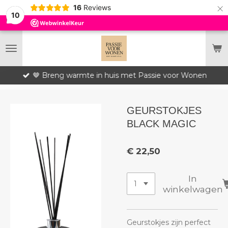
×
16
Reviews
10
🤎 Breng warmte in huis met Passie voor Wonen
GEURSTOKJES
BLACK MAGIC
€ 22,50
In
winkelwagen
Geurstokjes zijn perfect