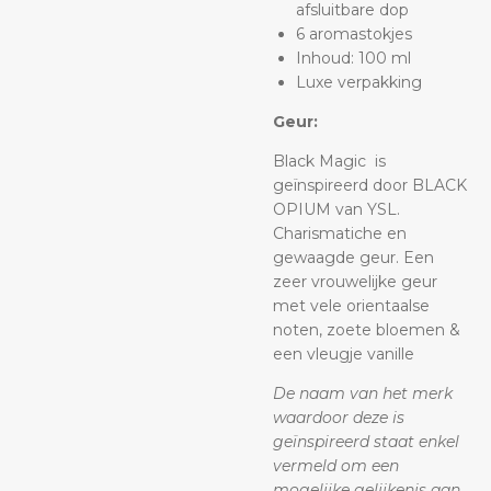
afsluitbare dop
6 aromastokjes
Inhoud: 100 ml
Luxe verpakking
Geur:
Black Magic is
geïnspireerd door BLACK
OPIUM van YSL.
Charismatiche en
gewaagde geur. Een
zeer vrouwelijke geur
met vele orientaalse
noten, zoete bloemen &
een vleugje vanille
De naam van het merk
waardoor deze is
geïnspireerd staat enkel
vermeld om een
mogelijke gelijkenis aan