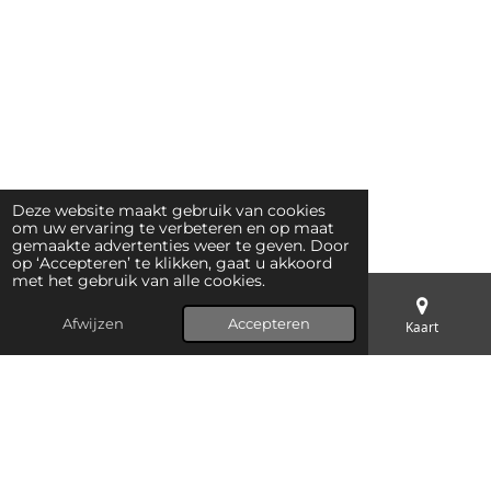
Deze website maakt gebruik van cookies
om uw ervaring te verbeteren en op maat
gemaakte advertenties weer te geven. Door
op ‘Accepteren’ te klikken, gaat u akkoord
met het gebruik van alle cookies.
Afwijzen
Accepteren
E-mailadres
Telefoonnummer
Kaart