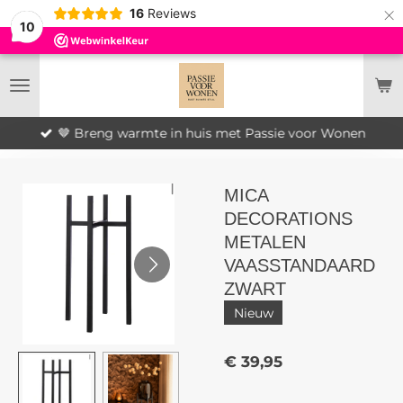
×
16
Reviews
10
🤎 Breng warmte in huis met Passie voor Wonen
MICA
DECORATIONS
METALEN
VAASSTANDAARD
ZWART
Nieuw
€ 39,95