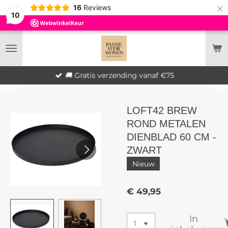
×
16
Reviews
10
🚚 Gratis verzending vanaf €75
LOFT42 BREW
ROND METALEN
DIENBLAD 60 CM -
ZWART
Nieuw
€ 49,95
In