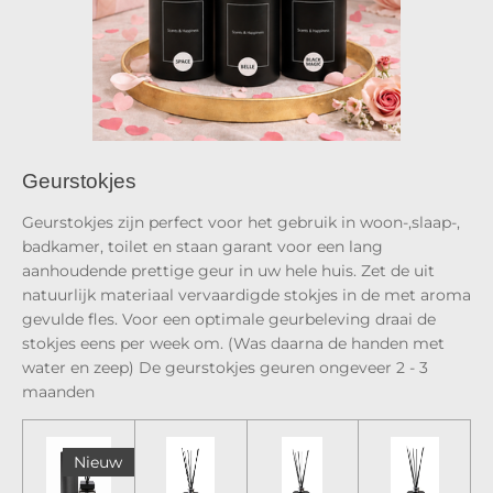
Geurstokjes
Geurstokjes zijn perfect voor het gebruik in woon-,slaap-,
badkamer, toilet en staan garant voor een lang
aanhoudende prettige geur in uw hele huis. Zet de uit
natuurlijk materiaal vervaardigde stokjes in de met aroma
gevulde fles. Voor een optimale geurbeleving draai de
stokjes eens per week om. (Was daarna de handen met
water en zeep) De geurstokjes geuren ongeveer 2 - 3
maanden
Nieuw