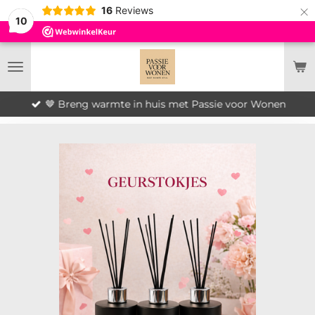
×
16
Reviews
10
🤎 Breng warmte in huis met Passie voor Wonen