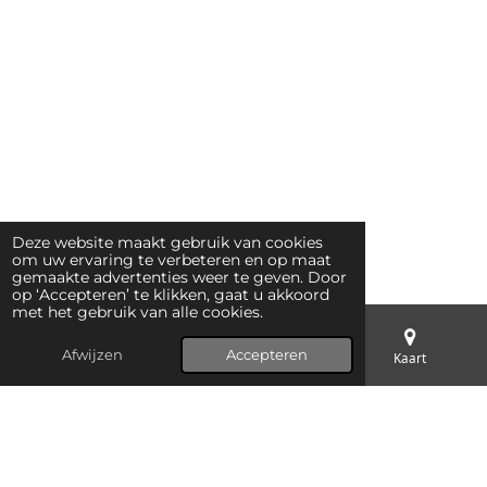
Deze website maakt gebruik van cookies
om uw ervaring te verbeteren en op maat
gemaakte advertenties weer te geven. Door
op ‘Accepteren’ te klikken, gaat u akkoord
met het gebruik van alle cookies.
Afwijzen
Accepteren
E-mailadres
Telefoonnummer
Kaart