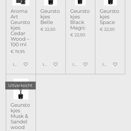
Aroma
Geursto
Geursto
Geursto
Art
kjes
kjes
kjes
Geursto
Belle
Black
Space
kjes
Magic
€ 22,50
€ 22,50
Cedar
€ 22,50
Wood –
100 ml
€ 19,95
In winkelwagen
In winkelwagen
In winkelwagen
In winkelwag
Uitverkocht
Geursto
kjes
Musk &
Sandel
wood